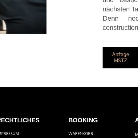
nächsten T
Denn noc
construction
Anfrage
MSTZ
RECHTLICHES
BOOKING
MPRESSUM
WARENKORB
M