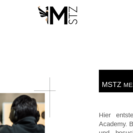
MSTZ
ME
Hier ents
Academy. B
und besuc