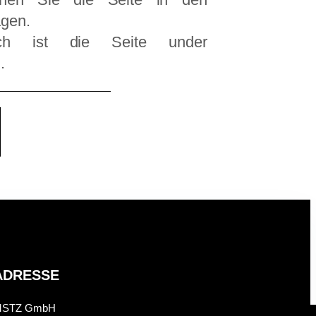
agen.
h ist die Seite under
.
ADRESSE
STZ GmbH