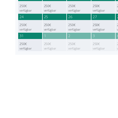
250€
250€
250€
250€
verfügbar
verfügbar
verfügbar
verfügbar
24
25
26
27
250€
250€
250€
250€
verfügbar
verfügbar
verfügbar
verfügbar
31
1
2
3
250€
250€
250€
250€
verfügbar
verfügbar
verfügbar
verfügbar