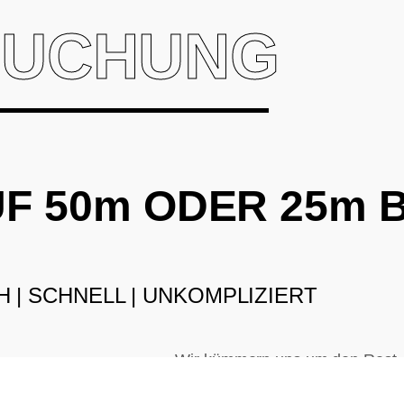
BUCHUNG
UF 50m ODER 25m
H | SCHNELL | UNKOMPLIZIERT
Wir kümmern uns um den Rest.
 müssen
ils 50€
Daneben können Sie die Kinopro